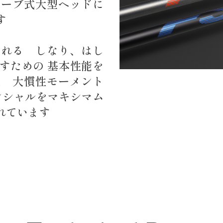
リーブ式大型ヘッドに
す
られる しなり、はし
すための 基本性能を
級 大慣性モーメント
ンシャルをマキシマム
れています