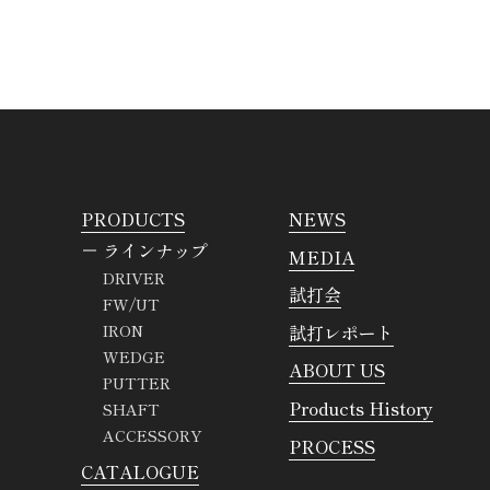
PRODUCTS
NEWS
ラインナップ
MEDIA
DRIVER
試打会
FW/UT
試打レポート
IRON
WEDGE
ABOUT US
PUTTER
Products History
SHAFT
ACCESSORY
PROCESS
CATALOGUE