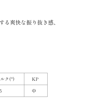
する爽快な振り抜き感、
ルク(°)
KP
5
中