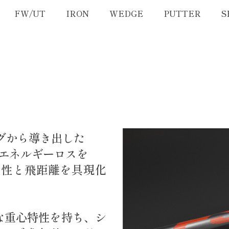
FW/UT
IRON
WEDGE
PUTTER
S
グから導き出した
のエネルギーロスを
向性と飛距離を具現化
的な重心特性を持ち、シ