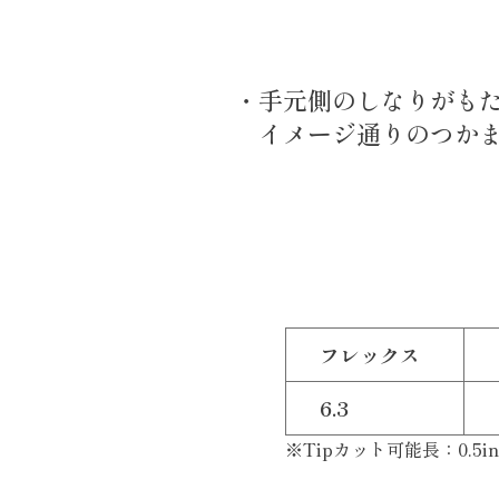
・手元側のしなりがも
イメージ通りのつかまり
フレックス
6.3
※Tipカット可能長：0.5in