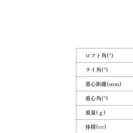
ロフト角(°)
ライ角(°)
重心距離(mm)
重心角(°)
重量(ｇ)
体積(cc)