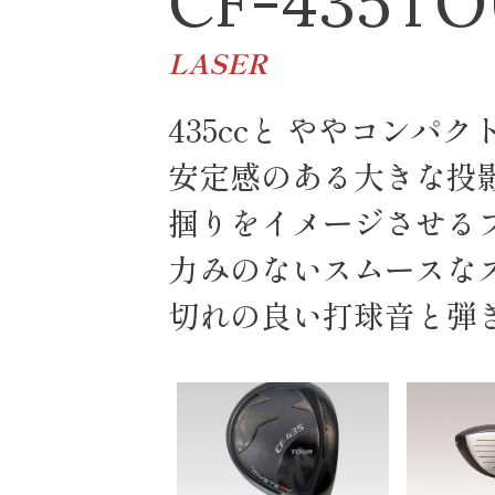
CF-435T
LASER
435ccと ややコンパ
安定感のある大きな投
掴りをイメージさせる
力みのないスムースな
切れの良い打球音と弾